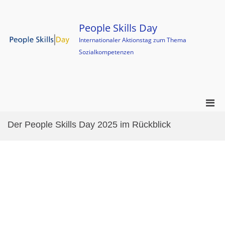
Skip
to
content
People Skills Day
Internationaler Aktionstag zum Thema
Sozialkompetenzen
Pri
Men
Der People Skills Day 2025 im Rückblick
for
Mobi