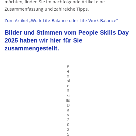
möchten, finden Sie im nachfolgende Artikel eine
Zusammenfassung und zahlreiche Tipps.
Zum Artikel „Work-Life-Balance oder Life-Work-Balance“
Bilder und Stimmen vom People Skills Day
2025 haben wir hier für Sie
zusammengestellt.
P
e
o
pl
e
S
ki
lls
D
a
y
2
0
2
5